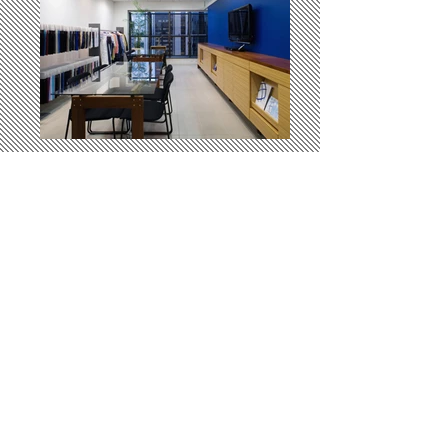
Neotextil - Showroom e Escritório
Arquitetura de Interiores
São Paulo | SP
2007