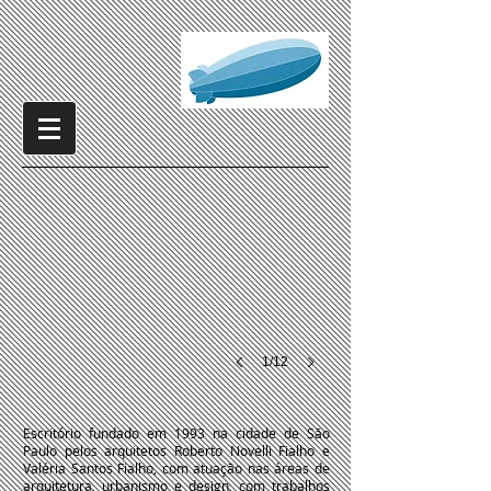
Hotel Del Fiol
2016
a
2018
|
Obra
Concluída
1/12
Escritório fundado em 1993 na cidade de São
Paulo pelos arquitetos Roberto Novelli Fialho e
Valéria Santos Fialho, com atuação nas áreas de
arquitetura, urbanismo e design, com trabalhos